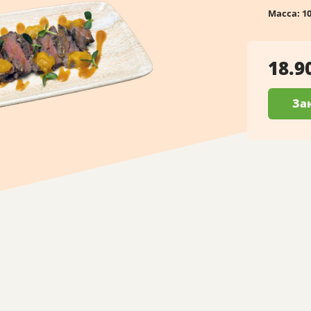
Масса:
1
18.9
За