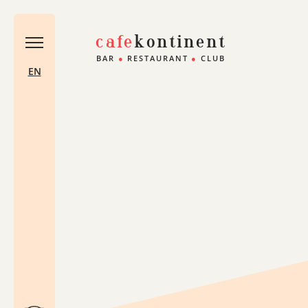
cafe
kontinent
BAR
●
RESTAURANT
●
CLUB
EN