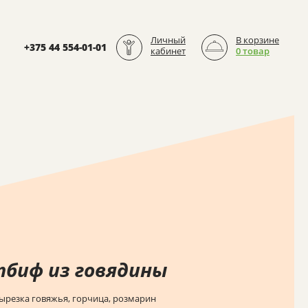
Личный
В корзине
+375 44 554-01-01
кабинет
0 товар
тбиф из говядины
ырезка говяжья, горчица, розмарин