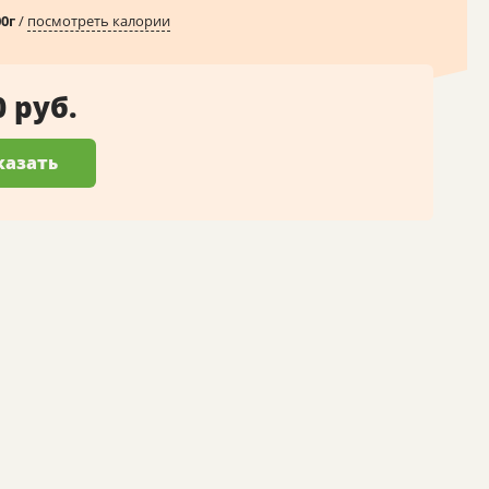
00
г
/
посмотреть калории
0 руб.
казать