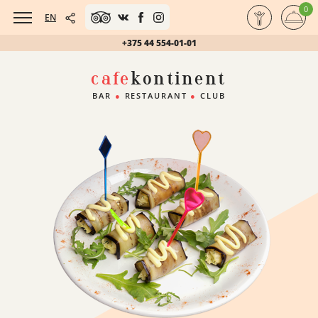
0
EN
+375 44 554-01-01
cafe
kontinent
BAR
●
RESTAURANT
●
CLUB