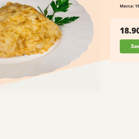
Масса:
1
18.9
За