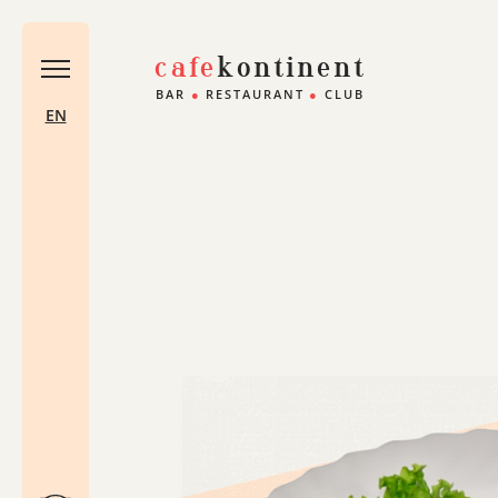
cafe
kontinent
BAR
●
RESTAURANT
●
CLUB
EN