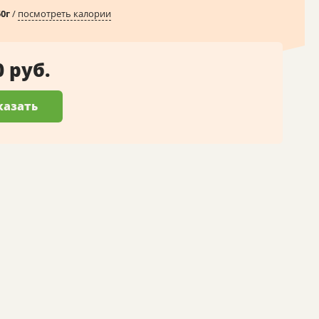
50
г
/
посмотреть калории
0 руб.
казать