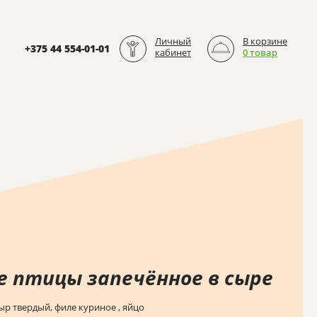
Личный
В корзине
+375 44 554-01-01
кабинет
0 товар
е птицы запечённое в сыре
ыр твердый, филе куриное , яйцо