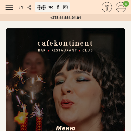
0
EN
+375 44 554-01-01
cafe
kontinent
BAR
●
RESTAURANT
●
CLUB
Меню
Меню
Меню