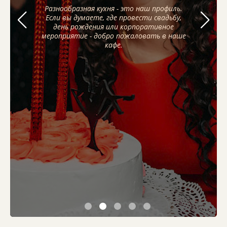
Разнообразная кухня - это наш профиль.
Разнообразная кухня - это наш профиль.
Разнообразная кухня - это наш профиль.
Если вы думаете, где провести свадьбу,
Если вы думаете, где провести свадьбу,
Если вы думаете, где провести свадьбу,
день рождения или корпоративное
день рождения или корпоративное
день рождения или корпоративное
мероприятие - добро пожаловать в наше
мероприятие - добро пожаловать в наше
мероприятие - добро пожаловать в наше
кафе.
кафе.
кафе.