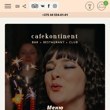
0
EN
+375 44 554-01-01
cafe
kontinent
BAR
●
RESTAURANT
●
CLUB
Меню
Меню
Меню