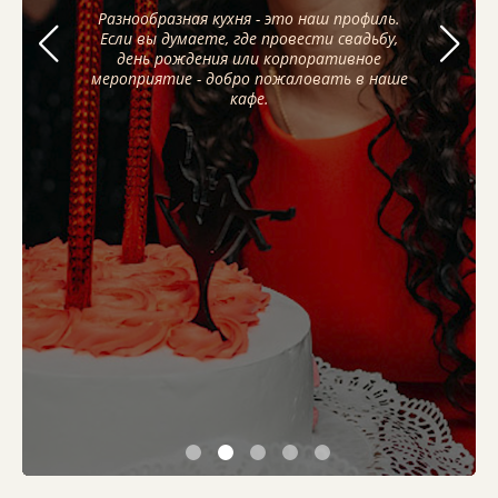
Разнообразная кухня - это наш профиль.
Разнообразная кухня - это наш профиль.
Разнообразная кухня - это наш профиль.
Если вы думаете, где провести свадьбу,
Если вы думаете, где провести свадьбу,
Если вы думаете, где провести свадьбу,
день рождения или корпоративное
день рождения или корпоративное
день рождения или корпоративное
мероприятие - добро пожаловать в наше
мероприятие - добро пожаловать в наше
мероприятие - добро пожаловать в наше
кафе.
кафе.
кафе.